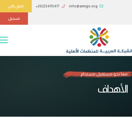
info@anngo.org
+20223493417
اتصل الآن
تسجيل
معا نحو مستقبل مستدام
الأهداف