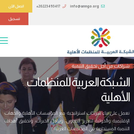
info@anngo.org
+20223493417
اتصل الآن
تسجيل
شراكات من أجل تحقيق التنمية
الشبكة العربية للمنظمات
الأهلية
نعمل على بناء شراكات استراتيجية مع المؤسسات الأهلية والجهات
الإقليمية والدولية لتعزيز التعاون، وتبادل الخبرات، وتحقيق أهداف
التنمية المستدامة في المجتمعات العربية.